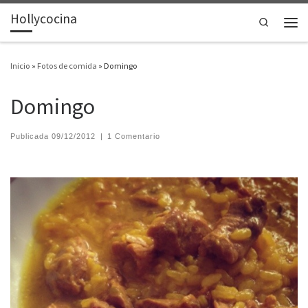
Hollycocina
Saltar al contenido
Search
Men
Inicio
»
Fotos de comida
»
Domingo
Domingo
Publicada
09/12/2012
|
1 Comentario