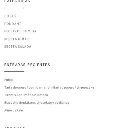
CATEGORÍAS
COSAS
FONDANT
FOTOS DE COMIDA
RECETA DULCE
RECETA SALADA
ENTRADAS RECIENTES
Pulpo
Tarta de queso #comidamarrón #tartadequeso #cheesecake
Tiramisú de limón sin lactosa
Bizcocho de plátano, chocolate y avellanas
Aliño de kéfir