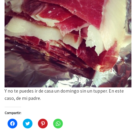
Y no te puedes ir de casa un domingo sin un tupper. En este
caso, de mi padre.
Compartir:
H
H
H
H
a
a
a
a
z
z
z
z
c
c
c
c