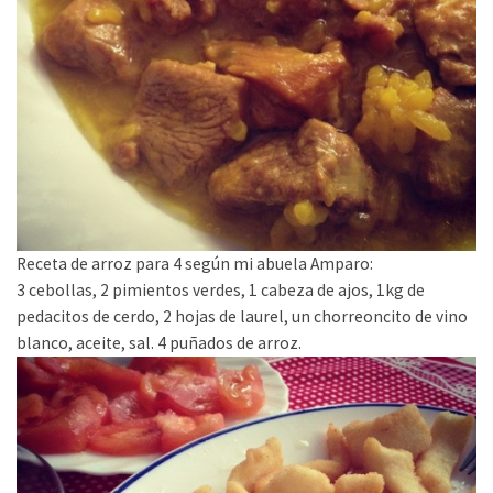
Receta de arroz para 4 según mi abuela Amparo:
3 cebollas, 2 pimientos verdes, 1 cabeza de ajos, 1kg de
pedacitos de cerdo, 2 hojas de laurel, un chorreoncito de vino
blanco, aceite, sal. 4 puñados de arroz.