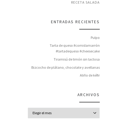
RECETA SALADA
ENTRADAS RECIENTES
Pulpo
Tarta de queso #comidamarrón
#tartadequeso #cheesecake
Tiramisú de limón sin lactosa
Bizcocho de plátano, chocolate y avellanas
Aliño de kéfir
ARCHIVOS
Archivos