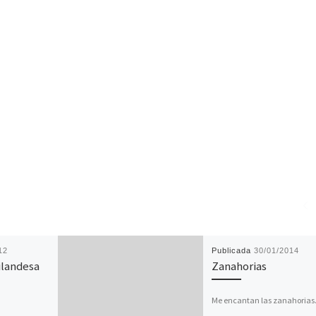
12
Publicada
30/01/2014
ailandesa
Zanahorias
Me encantan las zanahorias