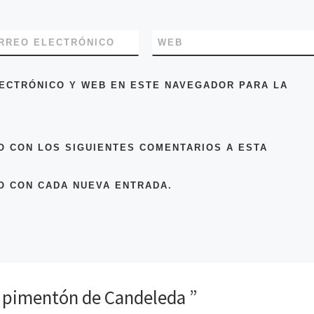
a
a
b
e
b
b
r
a
b
r
r
e
b
e
e
e
r
e
e
n
e
RREO ELECTRÓNICO
WEB
n
n
u
e
n
u
u
n
n
u
n
n
a
u
n
a
a
v
n
v
v
e
a
ECTRÓNICO Y WEB EN ESTE NAVEGADOR PARA LA
e
e
n
v
n
n
t
e
n
t
t
a
n
a
a
n
t
n
n
a
a
n
a
a
n
n
n
n
u
a
O CON LOS SIGUIENTES COMENTARIOS A ESTA
n
u
u
e
n
u
e
e
v
u
v
v
a
e
a
a
)
v
O CON CADA NUEVA ENTRADA.
)
)
a
)
n pimentón de Candeleda ️”