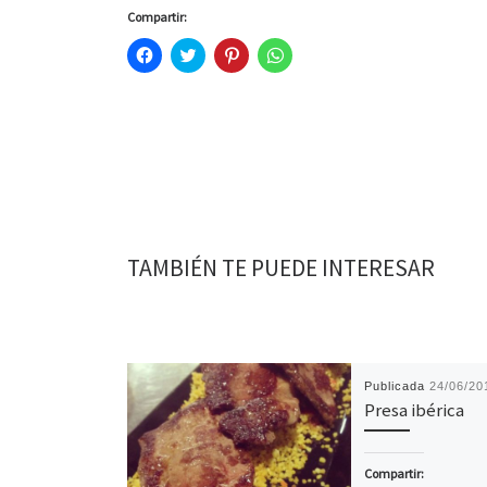
Compartir:
H
H
H
H
a
a
a
a
z
z
z
z
c
c
c
c
l
l
l
l
i
i
i
i
c
c
c
c
p
p
p
p
a
a
a
a
r
r
r
r
a
a
a
a
c
c
c
c
o
o
o
o
m
m
m
m
p
p
p
p
TAMBIÉN TE PUEDE INTERESAR
a
a
a
a
r
r
r
r
t
t
t
t
i
i
i
i
r
r
r
r
e
e
e
e
n
n
n
n
F
T
P
W
a
w
i
h
Publicada
24/06/20
c
i
n
a
e
t
t
t
Presa ibérica
b
t
e
s
o
e
r
A
o
r
e
p
k
(
s
p
Compartir:
(
S
t
(