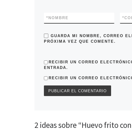
a
b
e
b
r
a
r
e
e
e
r
e
n
e
*
NOMBRE
*
CO
n
u
e
u
n
n
a
a
v
v
e
a
GUARDA MI NOMBRE, CORREO EL
e
n
v
PRÓXIMA VEZ QUE COMENTE.
n
t
e
t
a
a
n
t
n
a
a
a
n
n
u
a
RECIBIR UN CORREO ELECTRÓNIC
u
e
ENTRADA.
e
v
v
a
e
a
)
v
RECIBIR UN CORREO ELECTRÓNIC
)
a
)
2 ideas sobre “Huevo frito co