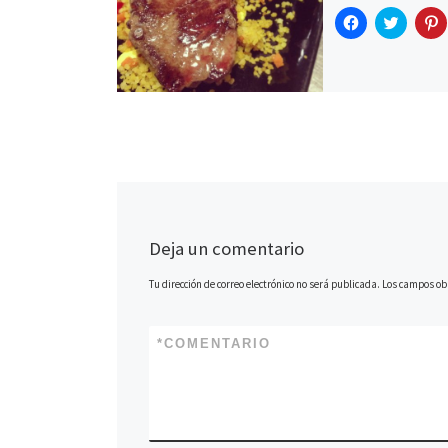
S
e
(
S
e
a
S
e
H
H
a
b
e
a
a
a
a
b
r
a
b
z
z
z
r
e
b
r
c
c
c
e
e
r
e
l
l
l
e
n
e
e
i
i
i
n
u
e
n
c
c
c
u
n
n
u
p
p
n
a
u
n
a
a
a
a
v
n
a
r
r
r
v
e
a
v
a
a
a
e
n
v
e
c
c
c
n
t
e
n
o
o
t
a
n
t
m
m
a
n
t
a
p
p
n
a
a
n
a
a
a
a
n
n
a
r
r
r
n
u
a
n
t
t
t
Deja un comentario
u
e
n
u
i
i
i
e
v
u
e
r
r
r
v
a
e
v
e
e
e
Tu dirección de correo electrónico no será publicada.
Los campos ob
a
)
v
a
n
n
)
a
)
F
T
)
a
w
i
c
i
e
t
t
*
COMENTARIO
b
t
e
o
e
r
o
r
e
k
(
s
(
S
t
S
e
(
e
a
S