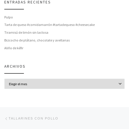
ENTRADAS RECIENTES
Pulpo
Tarta de queso #comidamarrón #tartadequeso #cheesecake
Tiramisú de limón sin lactosa
Bizcocho de plátano, chocolate y avellanas
Aliño de kéfir
ARCHIVOS
Archivos
Navegación de entradas
Entrada anterior
TALLARINES CON POLLO