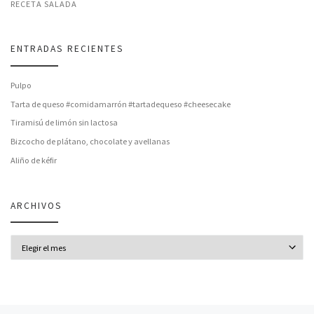
RECETA SALADA
ENTRADAS RECIENTES
Pulpo
Tarta de queso #comidamarrón #tartadequeso #cheesecake
Tiramisú de limón sin lactosa
Bizcocho de plátano, chocolate y avellanas
Aliño de kéfir
ARCHIVOS
Archivos