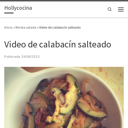
Hollycocina
Saltar al contenido
Search
Men
Inicio
»
Receta salada
»
Video de calabacín salteado
Video de calabacín salteado
Publicada
24/06/2013