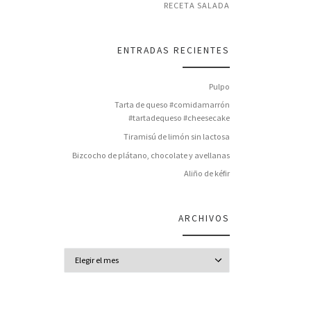
RECETA SALADA
ENTRADAS RECIENTES
Pulpo
Tarta de queso #comidamarrón
#tartadequeso #cheesecake
Tiramisú de limón sin lactosa
Bizcocho de plátano, chocolate y avellanas
Aliño de kéfir
ARCHIVOS
Archivos