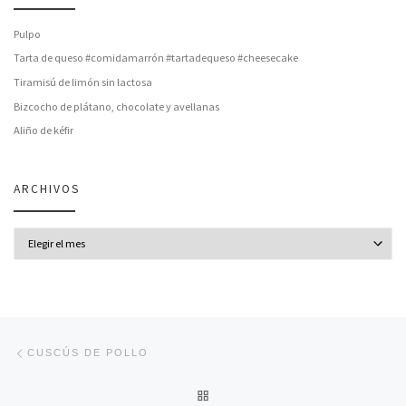
Pulpo
Tarta de queso #comidamarrón #tartadequeso #cheesecake
Tiramisú de limón sin lactosa
Bizcocho de plátano, chocolate y avellanas
Aliño de kéfir
ARCHIVOS
Archivos
Navegación de entradas
Entrada anterior
CUSCÚS DE POLLO
VOLVER A LA LISTA DE ENT