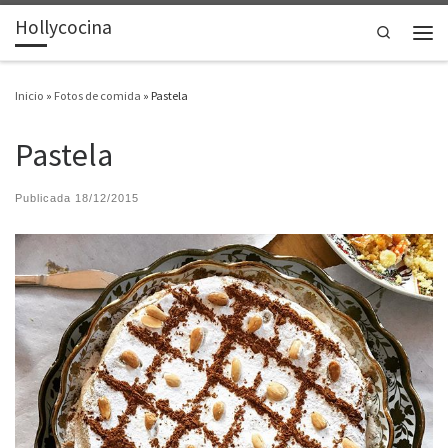
Hollycocina
Saltar al contenido
Search
Men
Inicio
»
Fotos de comida
»
Pastela
Pastela
Publicada
18/12/2015