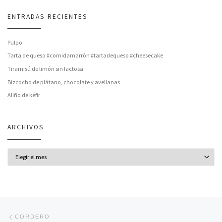
ENTRADAS RECIENTES
Pulpo
Tarta de queso #comidamarrón #tartadequeso #cheesecake
Tiramisú de limón sin lactosa
Bizcocho de plátano, chocolate y avellanas
Aliño de kéfir
ARCHIVOS
Archivos
Navegación de entradas
Entrada anterior
CORDERO