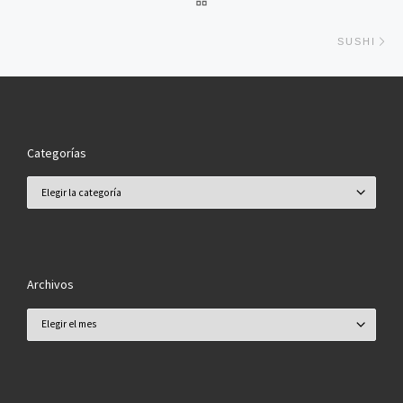
En
SUSHI
Categorías
Categorías
Archivos
Archivos