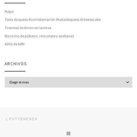
Pulpo
Tarta de queso #comidamarrón #tartadequeso #cheesecake
Tiramisú de limón sin lactosa
Bizcocho de plátano, chocolate y avellanas
Aliño de kéfir
ARCHIVOS
Archivos
Navegación de entradas
Entrada anterior
PUTTENESCA
VOLVER A LA LISTA DE ENT