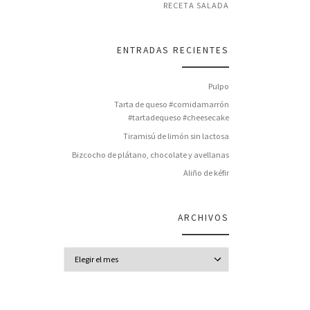
RECETA SALADA
ENTRADAS RECIENTES
Pulpo
Tarta de queso #comidamarrón
#tartadequeso #cheesecake
Tiramisú de limón sin lactosa
Bizcocho de plátano, chocolate y avellanas
Aliño de kéfir
ARCHIVOS
Archivos