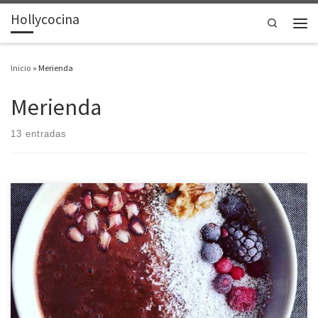
Hollycocina
Saltar al contenido
Search
Men
Inicio
»
Merienda
Merienda
13 entradas