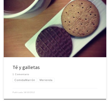
Pocas cosas me gustan más a media tarde que una taza enorme de earl grey
con un poco de leche y un par de galletas. Después de las galletas de miel y
cardamomo, éstas tipo digestive con chocolate quizás sean mis favoritas
para el té. Un tecito siempre sienta bien. Eso.
Té y galletas
1 Comentario
ComidaMarrón
Merienda
Publicada
18/10/2012