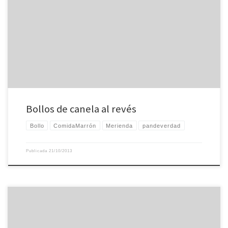
Esta receta es del libro Pan casero, allí se llaman bollos holandeses de canela
o zeeuwse bolussen, pero yo los llamo bollos de canela al revés porque el
relleno va por fuera (si es que tiene sentido llamar relleno a algo que va por
fuera) y encima luego se les da […]
Bollos de canela al revés
Bollo
ComidaMarrón
Merienda
pandeverdad
Publicada
21/10/2013