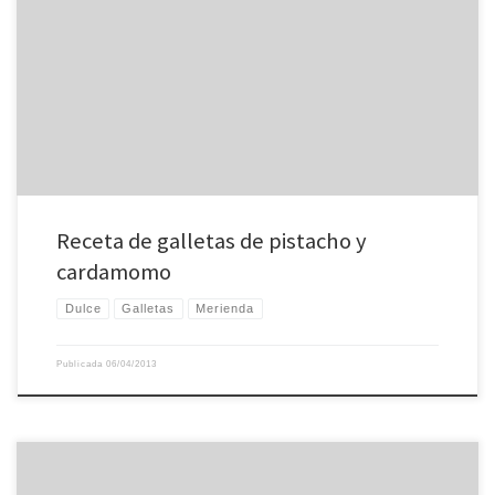
Una receta sencilla de shortbread de pistacho y cardamomo (adaptada de
Ottolenghi) Para 12 galletas: 6 vainas de cardamomo, 20 g de azúcar, 15 g
harina de arroz, 125 g harina de trigo, una pizca de sal, 110 g mantequilla sin
sal, 30 g pistachos pelados, 1 huevo. Moler las […]
Receta de galletas de pistacho y
cardamomo
Dulce
Galletas
Merienda
Publicada
06/04/2013