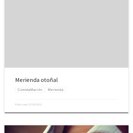
El otro día probé a asar castañas en el microondas, quedaron
agradablemente comestibles pero no sabían a castañas asadas. Hoy las he
hecho a fuego fuerte en la sartén, y han quedado muy bien. Tengo que
perfeccionar el corte.
Merienda otoñal
ComidaMarrón
Merienda
Publicada
27/10/2012