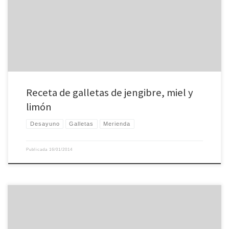
50 g de azúcar, 5 g de levadura en polvo, 1 cucharadita de jengibre en polvo,
una pizca de sal, 60 g de mantequilla, 60 g de miel, 1 huevo, la ralladura de
un limón Derretir la mantequilla […]
Receta de galletas de jengibre, miel y
limón
Desayuno
Galletas
Merienda
Publicada
16/01/2014