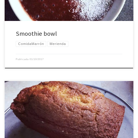
Smoothie bowl
ComidaMarrón
Merienda
Publicada
01/10/2017
Este es un bizcocho fácil sin yogurt y sin levadura para hacer cuando tienes
ganas de bizcocho y pocos ingredientes. La receta es para un bizcocho de
mandarina, y lleva 3 mandarinas, pero se puede hacer con tan solo una
mandarina o con naranja/limón si no tienes mandarinas. La cantidad […]