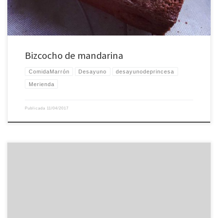
Bizcocho de mandarina
ComidaMarrón
Desayuno
desayunodeprincesa
Merienda
Publicada
11/04/2017
Bagel de tó (cebolla, ajo, sésamo, amapola) con queso de untar y salmón
ahumado.