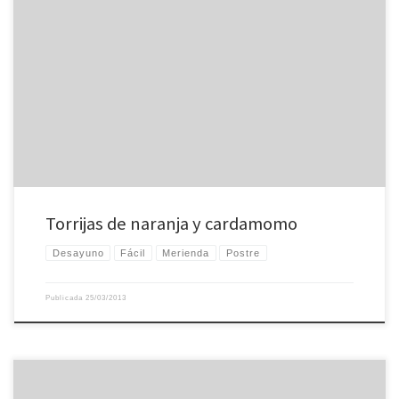
Otra cosa que creía que no me gustaba y me encanta: las torrijas. Para mí las
torrijas eran rebanadas de pan de molde mojadas en vino dulce, fritas y
bañadas en miel. No me gustaban nada, podía comerme un trocito para no
hacerle un feo a mi abuela cuando las […]
Torrijas de naranja y cardamomo
Desayuno
Fácil
Merienda
Postre
Publicada
25/03/2013