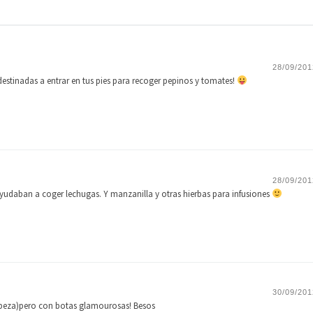
28/09/201
destinadas a entrar en tus pies para recoger pepinos y tomates!
28/09/201
yudaban a coger lechugas. Y manzanilla y otras hierbas para infusiones
30/09/201
abeza)pero con botas glamourosas! Besos