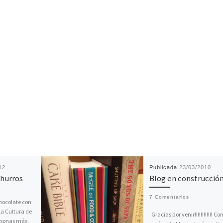
12
Publicada
23/03/2010
churros
Blog en construcció
7 Comentarios
hocolate con
la Cultura de
Gracias por venir!!!!!!!!!!!! C
rsonas más.