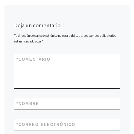
)
Deja un comentario
Tu dirección de correo electrónico no será publicada.
Los campos obligatorios
están marcados con
*
*
COMENTARIO
*
NOMBRE
*
CORREO ELECTRÓNICO