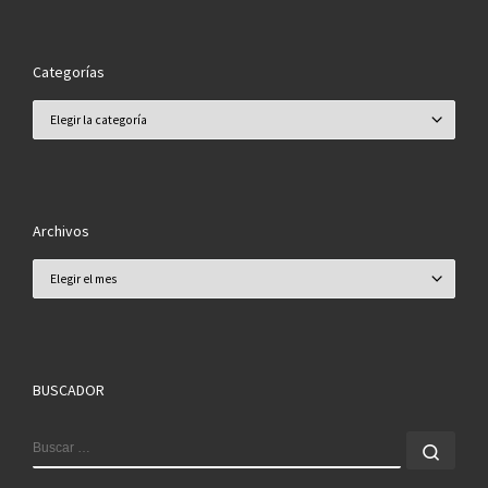
Categorías
Categorías
Archivos
Archivos
BUSCADOR
BUSCAR
Busc