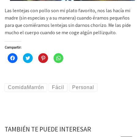
Las lentejas con pollo son mi plato favorito, nos las hacía mi
madre (sin especias y a su manera) cuando éramos pequeños
para que comiéramos lentejas sin darnos chorizo. Me las pide
mucho el cuerpo cuando se me coge algún pellizquito.
Compartir:
H
H
H
H
a
a
a
a
z
z
z
z
c
c
c
c
l
l
l
l
i
i
i
i
c
c
c
c
p
p
p
p
ComidaMarrón
Fácil
Personal
a
a
a
a
r
r
r
r
a
a
a
a
c
c
c
c
o
o
o
o
m
m
m
m
p
p
p
p
a
a
a
a
r
r
r
r
t
t
t
t
TAMBIÉN TE PUEDE INTERESAR
i
i
i
i
r
r
r
r
e
e
e
e