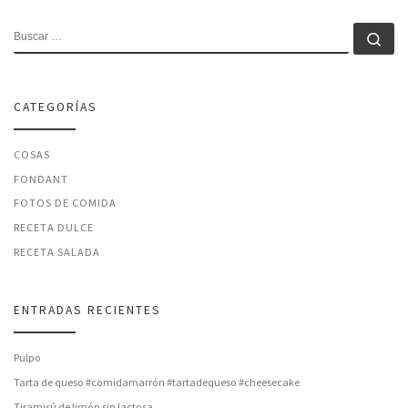
BUSCAR
Bu
CATEGORÍAS
COSAS
FONDANT
FOTOS DE COMIDA
RECETA DULCE
RECETA SALADA
ENTRADAS RECIENTES
Pulpo
Tarta de queso #comidamarrón #tartadequeso #cheesecake
Tiramisú de limón sin lactosa