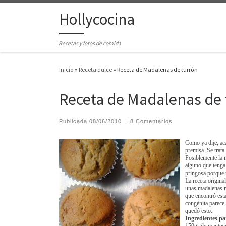
Hollycocina
Saltar al contenido
Recetas y fotos de comida
Inicio
»
Receta dulce
»
Receta de Madalenas de turrón
Receta de Madalenas de 
Publicada
08/06/2010
|
8 Comentarios
Como ya dije, aca
premisa. Se trata
Posiblemente la m
alguno que tenga 
pringosa porque 
La receta original
unas madalenas m
que encontró est
congénita parece 
quedó esto:
Ingredientes pa