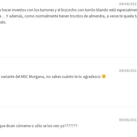
09/06/201
a hacer inventos con los turrones y el bizcocho con turrón blando está especialme
a… Y además, como normalmente tienen trocitos de almendra, a veces te queda 
ndo.
09/06/201
ta variante del MSC Morgana, no sabes cuánto te lo agradezco
09/06/201
o que dicen cómeme o sólo se los veo yo???????.