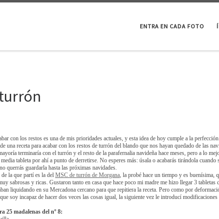
ENTRA EN CADA FOTO
turrón
bar con los restos es una de mis prioridades actuales, y esta idea de hoy cumple a la perfección
 de una receta para acabar con los restos de turrón del blando que nos hayan quedado de las nav
ayoría terminaría con el turrón y el resto de la parafernalia navideña hace meses, pero a lo mej
media tableta por ahí a punto de derretirse. No esperes más: úsala o acabarás tirándola cuando
no querrás guardarla hasta las próximas navidades.
 de la que partí es la del
MSC de turrón de Morgana
, la probé hace un tiempo y es buenísima, 
uy sabrosas y ricas. Gustaron tanto en casa que hace poco mi madre me hizo llegar 3 tabletas 
aban liquidando en su Mercadona cercano para que repitiera la receta. Pero como por deformaci
que soy incapaz de hacer dos veces las cosas igual, la siguiente vez le introducí modificaciones
ra 25 madalenas del nº 8: