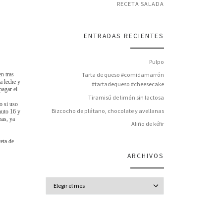
RECETA SALADA
ENTRADAS RECIENTES
Pulpo
Tarta de queso #comidamarrón
n tras
a leche y
#tartadequeso #cheesecake
pagar el
Tiramisú de limón sin lactosa
o si uso
Bizcocho de plátano, chocolate y avellanas
nuto 16 y
mas, ya
Aliño de kéfir
eta de
ARCHIVOS
Archivos