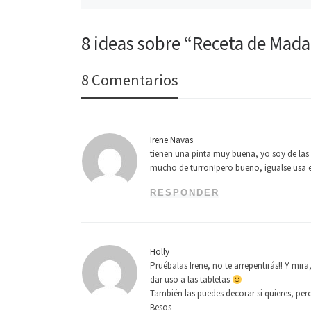
v
a
e
a
)
v
)
a
)
8 ideas sobre “Receta de Mada
8 Comentarios
Irene Navas
tienen una pinta muy buena, yo soy de las
mucho de turron!pero bueno, igualse usa 
RESPONDER
Holly
Pruébalas Irene, no te arrepentirás!! Y mir
dar uso a las tabletas
También las puedes decorar si quieres, pe
Besos