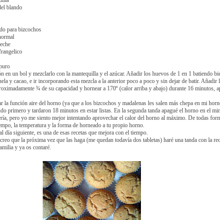
illa
del blando
do para bizcochos
normal
leche
frangelico
 puro
n en un bol y mezclarlo con la mantequilla y el azúcar. Añadir los huevos de 1 en 1 batiendo bie
la y cacao, e ir incorporando esta mezcla a la anterior poco a poco y sin dejar de batir. Añadir l
aproximadamente ¾ de su capacidad y hornear a 170º (calor arriba y abajo) durante 16 minutos, a
.
 la función aire del horno (ya que a los bizcochos y madalenas les salen más chepa en mi horn
dido primero y tardaron 18 minutos en estar listas. En la segunda tanda apagué el horno en el mi
tería, pero yo me siento mejor intentando aprovechar el calor del horno al máximo. De todas for
empo, la temperatura y la forma de horneado a tu propio horno.
 día siguiente, es una de esas recetas que mejora con el tiempo.
reo que la próxima vez que las haga (me quedan todavía dos tabletas) haré una tanda con la rec
amilia y ya os contaré.