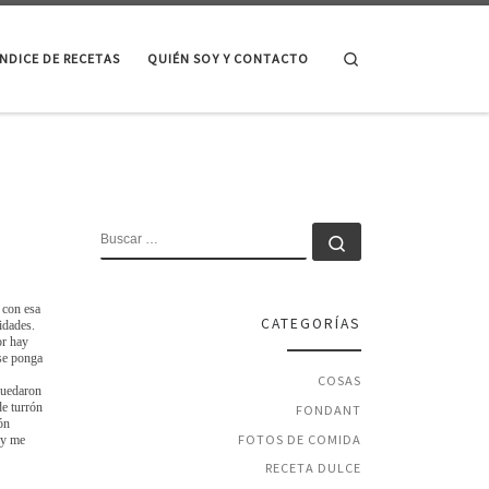
Search
ÍNDICE DE RECETAS
QUIÉN SOY Y CONTACTO
BUSCAR
Buscar …
 con esa
CATEGORÍAS
idades.
or hay
 se ponga
COSAS
quedaron
de turrón
FONDANT
ón
FOTOS DE COMIDA
 y me
RECETA DULCE