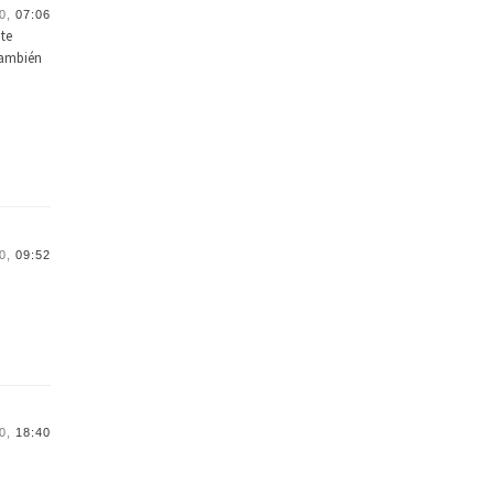
0,
07:06
nte
también
0,
09:52
0,
18:40