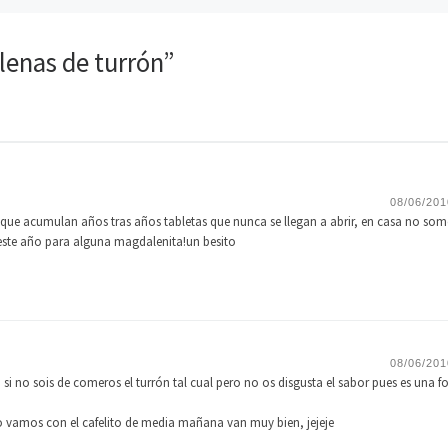
v
)
a
a
)
)
lenas de turrón”
08/06/201
 que acumulan años tras años tabletas que nunca se llegan a abrir, en casa no so
este año para alguna magdalenita!un besito
08/06/201
a, si no sois de comeros el turrón tal cual pero no os disgusta el sabor pues es una 
ro vamos con el cafelito de media mañana van muy bien, jejeje