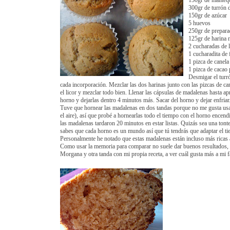
150gr de mantequ
300gr de turrón 
150gr de azúcar
5 huevos
250gr de prepara
125gr de harina 
2 cucharadas de 
1 cucharadita de 
1 pizca de canela
1 pizca de cacao
Desmigar el turró
cada incorporación. Mezclar las dos harinas junto con las pizcas de cane
el licor y mezclar todo bien. Llenar las cápsulas de madalenas hasta 
horno y dejarlas dentro 4 minutos más. Sacar del horno y dejar enfriar
Tuve que hornear las madalenas en dos tandas porque no me gusta usar
el aire), así que probé a hornearlas todo el tiempo con el horno encen
las madalenas tardaron 20 minutos en estar listas. Quizás sea una ton
sabes que cada horno es un mundo así que tú tendrás que adaptar el ti
Personalmente he notado que estas madalenas están incluso más ricas al
Como usar la memoria para comparar no suele dar buenos resultados, c
Morgana y otra tanda con mi propia receta, a ver cuál gusta más a mi f