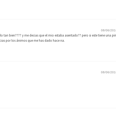
08/06/201
 tan bien???? y me decias que el mio estaba asentado?? pero si este tiene una pi
ias por los ánimos que me has dado hace na.
08/06/201