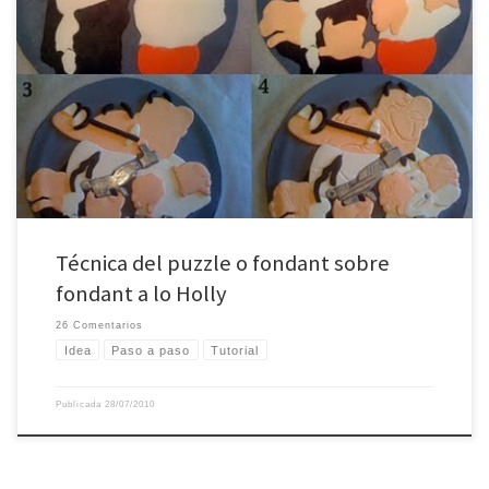
Desde que hice la Tarta Mortadelo y Filemón un montón de gente me ha
preguntado por la técnica del puzzle, así que voy a recopilar aquí toda la
información que tengo por si a alguien le puede servir. Es una técnica
laboriosa, pero no muy complicada, con la que se […]
Técnica del puzzle o fondant sobre
fondant a lo Holly
26 Comentarios
Idea
Paso a paso
Tutorial
Publicada
28/07/2010