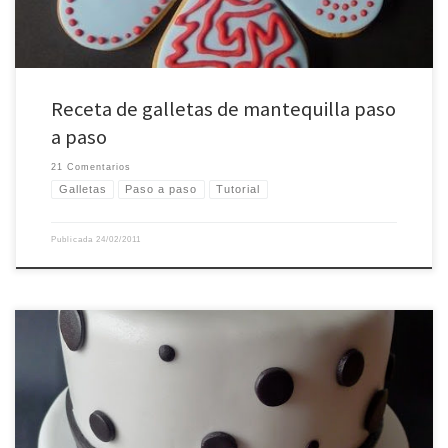
Receta de galletas de mantequilla paso
a paso
21 Comentarios
Galletas
Paso a paso
Tutorial
Publicada
24/02/2011
Cuando mi madre nació su cumpleaños era un día normal y corriente, pero
después llegó 1978 y se convirtió en un día festivo: el día de la Constitución.
Que sea un día de fiesta nacional y en medio de uno de los puentes más