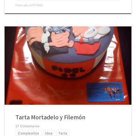
Publicada
11/07/2010
Fidel cumplía 40 años y todo el mundo quería celebrarlo, hasta los agentes
más famosos de la TIA estuvieron en la fiesta!!!! Esta tarta fue un reto porque
no encontré ni una sola referencia de tarta con esta temática, supongo que
al ser unos personajes españoles, y no ser el […]
Tarta Mortadelo y Filemón
17 Comentarios
Cumpleaños
Idea
Tarta