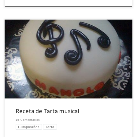
Era el cumpleaños de mi amigo Manolo y yo quería hacerle una pequeña
tarta para celebrarlo. Según sus indicaciones, tenía que ser algo sencillo y de
plátano, así que como él es músico estaba claro cuál iba a ser la temática
Además estrené uno de los moldes que he […]
Receta de Tarta musical
15 Comentarios
Cumpleaños
Tarta