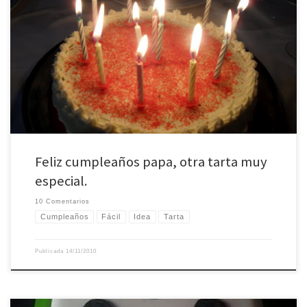
Llevo un par de semanas muy familiares, y eso se nota en el blog. Si hace un
par de semanas era la tarta fondant que mi madre le hizo a mi abuelo: Tarta
dominó, hoy es la tarta que le hice ayer a mi padre con la ayuda de mi […]
Feliz cumpleaños papa, otra tarta muy
especial.
10 Comentarios
Cumpleaños
Fácil
Idea
Tarta
Publicada
14/11/2010