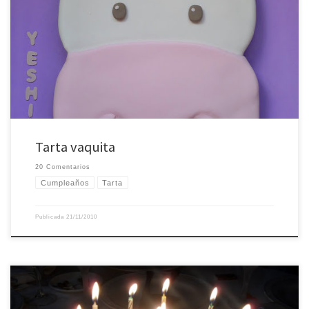
Este fin de semana, mientras asistía al EBE he hecho esta tarta vaquita o tarta
vaca para el cumpleaños de una amiga de Lidia. Lleva un bizcocho de
buttermilk al chocolate (primera vez que lo hago, al bizcocho de buttermilk
tradicional le añadí 75gr de cacao puro en polvo) de […]
Tarta vaquita
20 Comentarios
Cumpleaños
Tarta
Publicada
21/11/2010