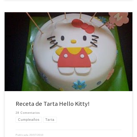
Carmen cumplía 5 años y teníamos que celebrarlo! Esta tarta es una de esas
que te da penita que se lleven… pero la penita se pasa rápido cuando la
recoge alguien tan dulce como Lidia y te dice que Carmen la estaba
esperando ilusionada
El bizcocho era de vainilla, […]
Receta de Tarta Hello Kitty!
28 Comentarios
Cumpleaños
Tarta
Publicada
20/07/2010