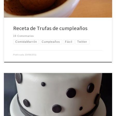
Receta de Trufas de cumpleaños
19 Comentarios
ComidaMarrón
Cumpleaños
Fácil
Twitter
Publicada
23/08/2011
Cuando mi madre nació su cumpleaños era un día normal y corriente, pero
después llegó 1978 y se convirtió en un día festivo: el día de la Constitución.
Que sea un día de fiesta nacional y en medio de uno de los puentes más
grandes del año, te permite (si […]