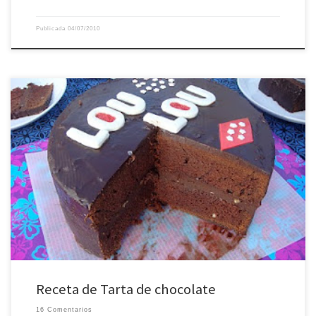
Publicada
04/07/2010
Luzmina es una de las criaturas más asombrosas que he conocido nunca, es
una inteligentísima niña de pasados 3 años con la que da gusto estar (su
compañía es un placer incluso para mí que no soy muy maternal, jejeje). El
caso es que ella venía a comer a casa […]
Receta de Tarta de chocolate
16 Comentarios