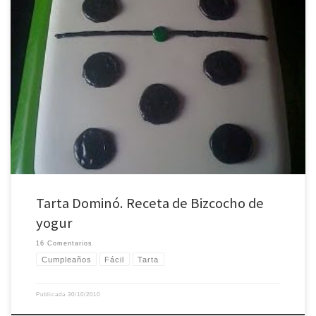
Esta tarta es muy especial para mí por dos motivos muy importantes: El primer
motivo es que se ha hecho para celebrar el 86 cumpleaños de mi abuelo
Pepe, un hombre que a pesar de su edad y sus limitaciones no ha cerrado los
ojos a lo que ocurre en […]
Tarta Dominó. Receta de Bizcocho de
yogur
16 Comentarios
Cumpleaños
Fácil
Tarta
Publicada
30/10/2010