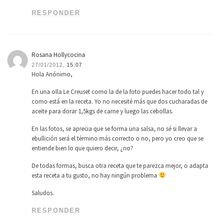
RESPONDER
Rosana Hollycocina
27/01/2012,
15:07
Hola Anónimo,
En una olla Le Creuset como la de la foto puedes hacer todo tal y
como está en la receta. Yo no necesité más que dos cucharadas de
aceite para dorar 1,5kgs de carne y luego las cebollas.
En las fotos, se aprecia que se forma una salsa, no sé si llevar a
ebullición será el término más correcto o no, pero yo creo que se
entiende bien lo que quiero decir, ¿no?
De todas formas, busca otra receta que te parezca mejor, o adapta
esta receta a tu gusto, no hay ningún problema
Saludos.
RESPONDER