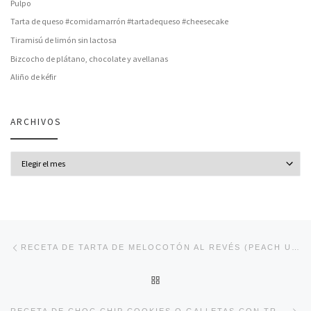
Pulpo
Tarta de queso #comidamarrón #tartadequeso #cheesecake
Tiramisú de limón sin lactosa
Bizcocho de plátano, chocolate y avellanas
Aliño de kéfir
ARCHIVOS
Archivos
Navegación de entradas
Entrada anterior
RECETA DE TARTA DE MELOCOTÓN AL REVÉS (PEACH UPSIDE DOWN CAKE)
VOLVER A LA LISTA DE ENT
En