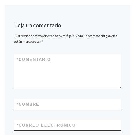
)
Deja un comentario
Tu dirección de correo electrónico no será publicada.
Los campos obligatorios
están marcados con
*
*
COMENTARIO
*
NOMBRE
*
CORREO ELECTRÓNICO