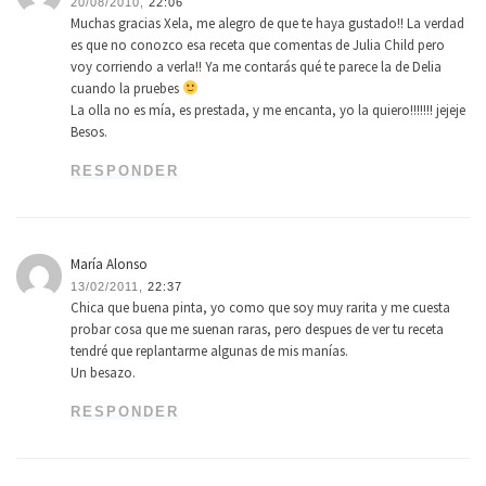
20/08/2010,
22:06
Muchas gracias Xela, me alegro de que te haya gustado!! La verdad
es que no conozco esa receta que comentas de Julia Child pero
voy corriendo a verla!! Ya me contarás qué te parece la de Delia
cuando la pruebes
La olla no es mía, es prestada, y me encanta, yo la quiero!!!!!!! jejeje
Besos.
RESPONDER
María Alonso
13/02/2011,
22:37
Chica que buena pinta, yo como que soy muy rarita y me cuesta
probar cosa que me suenan raras, pero despues de ver tu receta
tendré que replantarme algunas de mis manías.
Un besazo.
RESPONDER