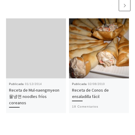
n
n
n
n
F
T
P
W
a
w
i
h
c
i
n
a
e
t
t
t
b
t
e
s
o
e
r
A
o
r
e
p
k
(
s
p
(
S
t
(
S
e
(
S
e
a
S
e
a
b
e
a
b
r
a
b
r
e
b
r
e
e
r
e
e
n
e
e
n
u
e
n
u
n
n
u
n
a
u
n
a
v
n
a
Publicada
01/12/2014
Publicada
02/08/2010
v
e
a
v
e
n
v
e
Receta de Mul-naengmyeon
Receta de Conos de
n
t
e
n
물냉면 noodles fríos
ensaladilla fácil
t
a
n
t
a
n
t
a
coreanos
n
a
a
n
18 Comentarios
a
n
n
a
n
u
a
n
u
e
n
u
e
v
u
e
v
a
e
v
a
)
v
a
)
a
)