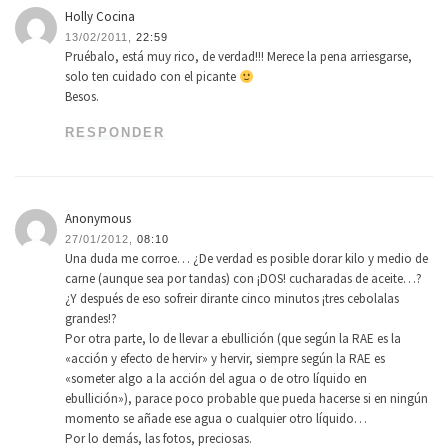
Holly Cocina
13/02/2011,
22:59
Pruébalo, está muy rico, de verdad!!! Merece la pena arriesgarse,
solo ten cuidado con el picante
Besos.
RESPONDER
Anonymous
27/01/2012,
08:10
Una duda me corroe… ¿De verdad es posible dorar kilo y medio de
carne (aunque sea por tandas) con ¡DOS! cucharadas de aceite…?
¿Y después de eso sofreir dirante cinco minutos ¡tres cebolalas
grandes!?
Por otra parte, lo de llevar a ebullición (que según la RAE es la
«acción y efecto de hervir» y hervir, siempre según la RAE es
«someter algo a la acción del agua o de otro líquido en
ebullición»), parace poco probable que pueda hacerse si en ningún
momento se añade ese agua o cualquier otro líquido…
Por lo demás, las fotos, preciosas.