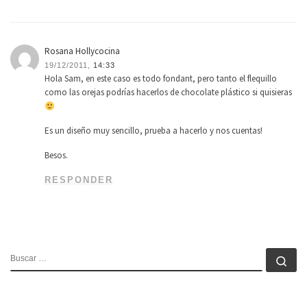
Rosana Hollycocina
19/12/2011,
14:33
Hola Sam, en este caso es todo fondant, pero tanto el flequillo
como las orejas podrías hacerlos de chocolate plástico si quisieras
Es un diseño muy sencillo, prueba a hacerlo y nos cuentas!
Besos.
RESPONDER
BUSCAR
Bu