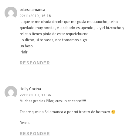
pilarsalamanca
22/11/2010,
16:18
…que se me olvida decirte que me gusta muuuuucho, te ha
quedado muy bonita, el acabado estupendo, …y el bizcocho y
relleno tienen pinta de estar requetebueno.
Lo dicho, si te pasas, nos tomamos algo.
un beso.
Pialr
RESPONDER
Holly Cocina
22/11/2010,
17:36
Muchas gracias Pilar, eres un encanto!!!!!
Tendré que ir a Salamanca a por mi trocito de hornazo
Besos.
RESPONDER