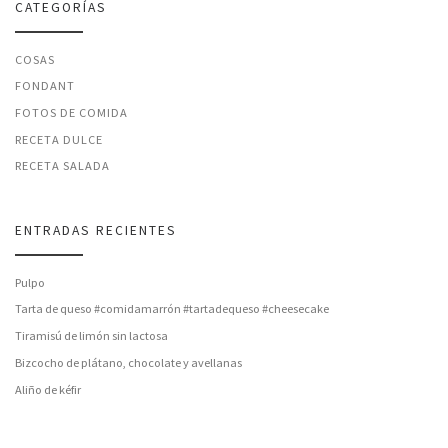
CATEGORÍAS
COSAS
FONDANT
FOTOS DE COMIDA
RECETA DULCE
RECETA SALADA
ENTRADAS RECIENTES
Pulpo
Tarta de queso #comidamarrón #tartadequeso #cheesecake
Tiramisú de limón sin lactosa
Bizcocho de plátano, chocolate y avellanas
Aliño de kéfir