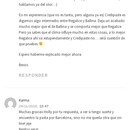
hablamos ya del olor…)
En mi experiencia (que no es tanta, pero alguna ya es) Credipaste es
digamos algo intermedio entre Regalice y Ballina. Deja un acabado
mucho mejor que el de Ballina y se comporta mejor que Regalice.
Pero ya sabes que el clima influye mucho en estas cosas, a lo mejor
Regalice ahí va estupendamente y Credipaste no… será cuestión de
que pruebes
Espero haberme explicado mejor ahora.
Besos.
RESPONDER
Karma
29/11/2010,
10:47
Muchas gracias Holly por tu respuesta, a ver si tengo suerte y
encuentro la pasta por Barcelona, sino no me queda otra que on-
line! jeje
Besitos wpa!