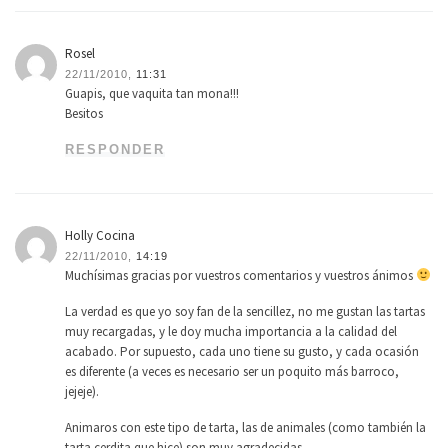
Rosel
22/11/2010,
11:31
Guapis, que vaquita tan mona!!!
Besitos
RESPONDER
Holly Cocina
22/11/2010,
14:19
Muchísimas gracias por vuestros comentarios y vuestros ánimos
La verdad es que yo soy fan de la sencillez, no me gustan las tartas
muy recargadas, y le doy mucha importancia a la calidad del
acabado. Por supuesto, cada uno tiene su gusto, y cada ocasión
es diferente (a veces es necesario ser un poquito más barroco,
jejeje).
Animaros con este tipo de tarta, las de animales (como también la
tarta cerdita que hice) son muy agradecidas.