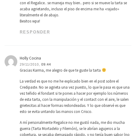
con el Regalice.. se maneja muy bien.. pero si se mueve la tarta se
acaba agrietando, incluso el piso de encima me ha «rajado»
literalmente el de abajo.
Besitos wpa!
RESPONDER
Holly Cocina
29/11/2010,
09:44
Gracias Karma, me alegro de que te guste la tarta
La verdad es que no me he explicado bien en el post sobre el
Credipaste. No se agrieta una vez puesto, lo que le pasa es que una
vez teñido el fondant si te pones a hacer por ejemplo los números
de esta tarta, con la manipulación y el contact con el aire, le salen
grietecitas al hacer formas redondeadas. Y lo que observé es que
esto se evita untando las manos con Crisco.
A mí personalmente Regalice no me gustó nada, me dio mucha
guerra (Tarta Mortadelo y Filemón), se le abrían agujeros a la
cobertura, se secaba demasiado rápido, y no tenía buen sabor (no