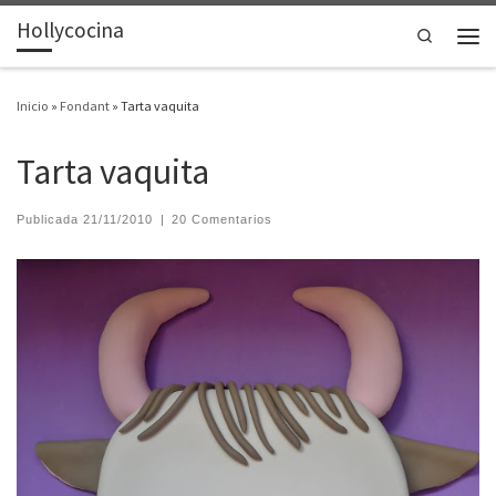
Hollycocina
Saltar al contenido
Search
Men
Inicio
»
Fondant
»
Tarta vaquita
Tarta vaquita
Publicada
21/11/2010
|
20 Comentarios