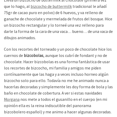
Lleva un bizcocho de buttermilk al chocolate (primera vez
que lo hago, al
bizcocho de buttermilk
tradicional le añadí
75gr de cacao puro en polvo) de 6 huevos, y va relleno de
ganache de chocolate y mermelada de frutos del bosque. Hice
un bizcocho rectangular y lo torneé una vez relleno para
darle la forma de la cara de una vaca… bueno… de una vaca de
dibujos animados.
Con los recortes del torneado y un poco de chocolate hice los
cuernos de
bizcobolas
, aunque los cubrí de fondant y no de
chocolate. Hacer bizcobolas es una forma fantástica de usar
los recortes de bizcocho, mi familia y amigos me piden
contínuamente que las haga y a veces incluso horneo algún
bizcocho solo para ello. Todavía no me he animado nunca a
hacerlas decoradas y simplemente les doy forma de bola y las
baño en chocolate de cobertura. A ver si estas navidades
Morgana
nos mete a todos el gusanillo en el cuerpo (en mi
opinión ella es la reina indiscutible del panorama
bizcobolero español) y me animo a hacer algunas decoradas.