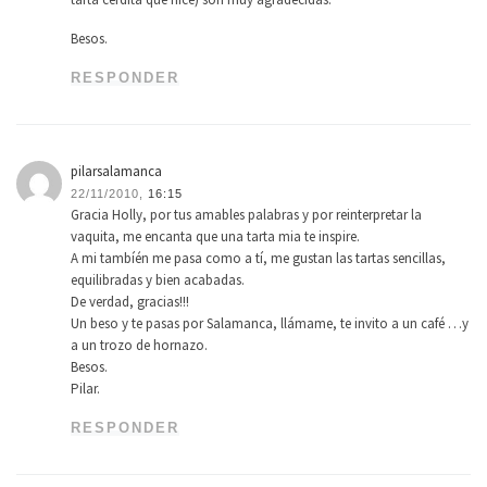
Besos.
RESPONDER
pilarsalamanca
22/11/2010,
16:15
Gracia Holly, por tus amables palabras y por reinterpretar la
vaquita, me encanta que una tarta mia te inspire.
A mi tambíén me pasa como a tí, me gustan las tartas sencillas,
equilibradas y bien acabadas.
De verdad, gracias!!!
Un beso y te pasas por Salamanca, llámame, te invito a un café …y
a un trozo de hornazo.
Besos.
Pilar.
RESPONDER