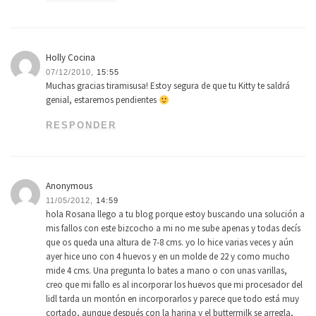
Holly Cocina
07/12/2010,
15:55
Muchas gracias tiramisusa! Estoy segura de que tu Kitty te saldrá
genial, estaremos pendientes
RESPONDER
Anonymous
11/05/2012,
14:59
hola Rosana llego a tu blog porque estoy buscando una solución a
mis fallos con este bizcocho a mi no me sube apenas y todas decís
que os queda una altura de 7-8 cms. yo lo hice varias veces y aún
ayer hice uno con 4 huevos y en un molde de 22 y como mucho
mide 4 cms. Una pregunta lo bates a mano o con unas varillas,
creo que mi fallo es al incorporar los huevos que mi procesador del
lidl tarda un montón en incorporarlos y parece que todo está muy
cortado, aunque después con la harina y el buttermilk se arregla,