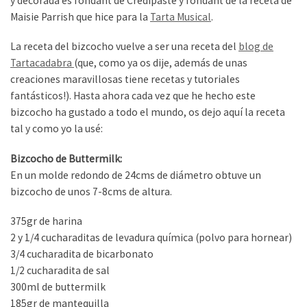
y decorada es fondant de Credipaste y fondant de la receta de
Maisie Parrish que hice para la
Tarta Musical
.
La receta del bizcocho vuelve a ser una receta del
blog de
Tartacadabra
(que, como ya os dije, además de unas
creaciones maravillosas tiene recetas y tutoriales
fantásticos!). Hasta ahora cada vez que he hecho este
bizcocho ha gustado a todo el mundo, os dejo aquí la receta
tal y como yo la usé:
Bizcocho de Buttermilk:
En un molde redondo de 24cms de diámetro obtuve un
bizcocho de unos 7-8cms de altura.
375gr de harina
2 y 1/4 cucharaditas de levadura química (polvo para hornear)
3/4 cucharadita de bicarbonato
1/2 cucharadita de sal
300ml de buttermilk
185gr de mantequilla