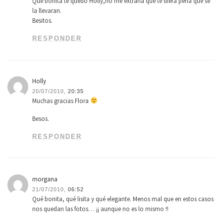
Que bonita te quedo Holly,no me extraña que te diera pena que se
la llevaran.
Besitos.
RESPONDER
Holly
20/07/2010,
20:35
Muchas gracias Flora
Besos.
RESPONDER
morgana
21/07/2010,
06:52
Qué bonita, qué lisita y qué elegante. Menos mal que en estos casos
nos quedan las fotos… ¡¡ aunque no es lo mismo !!