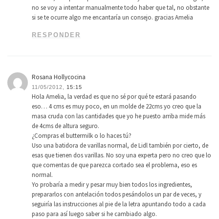
no se voy a intentar manualmente todo haber que tal, no obstante
si se te ocurre algo me encantaría un consejo. gracias Amelia
RESPONDER
Rosana Hollycocina
11/05/2012,
15:15
Hola Amelia, la verdad es que no sé por qué te estará pasando
eso… 4 cms es muy poco, en un molde de 22cms yo creo que la
masa cruda con las cantidades que yo he puesto arriba mide más
de 4cms de altura seguro.
¿Compras el buttermilk o lo haces tú?
Uso una batidora de varillas normal, de Lidl también por cierto, de
esas que tienen dos varillas. No soy una experta pero no creo que lo
que comentas de que parezca cortado sea el problema, eso es
normal.
Yo probaría a medir y pesar muy bien todos los ingredientes,
prepararlos con antelación todos pesándolos un par de veces, y
seguiría las instrucciones al pie de la letra apuntando todo a cada
paso para así luego saber si he cambiado algo.