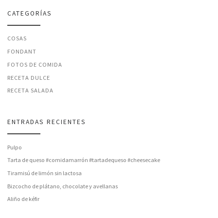
CATEGORÍAS
COSAS
FONDANT
FOTOS DE COMIDA
RECETA DULCE
RECETA SALADA
ENTRADAS RECIENTES
Pulpo
Tarta de queso #comidamarrón #tartadequeso #cheesecake
Tiramisú de limón sin lactosa
Bizcocho de plátano, chocolate y avellanas
Aliño de kéfir