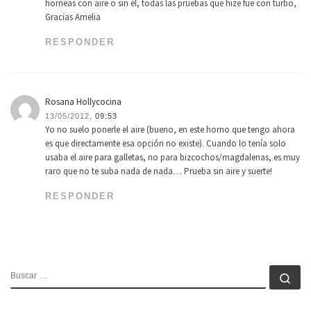
horneas con aire o sin él, todas las pruebas que hize fue con turbo,
Gracias Amelia
RESPONDER
Rosana Hollycocina
13/05/2012,
09:53
Yo no suelo ponerle el aire (bueno, en este horno que tengo ahora
es que directamente esa opción no existe). Cuando lo tenía solo
usaba el aire para galletas, no para bizcochos/magdalenas, es muy
raro que no te suba nada de nada… Prueba sin aire y suerte!
RESPONDER
BUSCAR
Bu