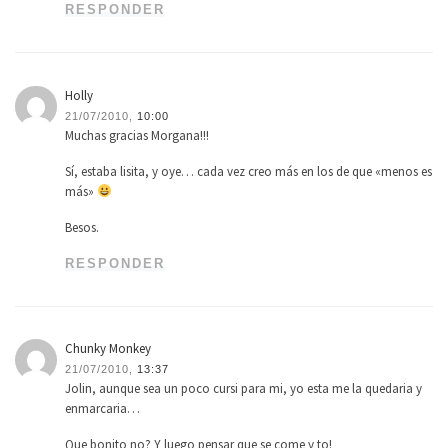
RESPONDER
Holly
21/07/2010,
10:00
Muchas gracias Morgana!!!
Sí, estaba lisita, y oye… cada vez creo más en los de que «menos es
más»
Besos.
RESPONDER
Chunky Monkey
21/07/2010,
13:37
Jolin, aunque sea un poco cursi para mi, yo esta me la quedaria y
enmarcaria…
Que bonito no? Y luego pensar que se come y to!