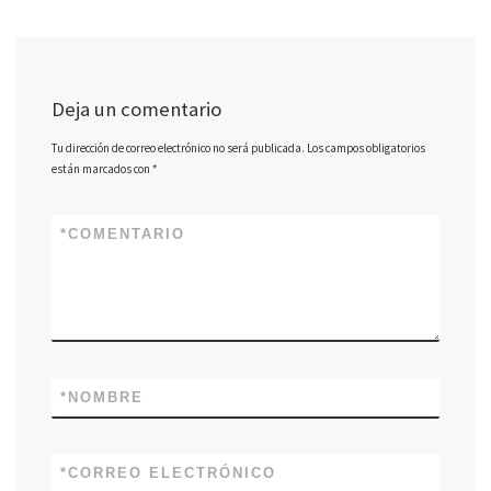
)
a
)
)
Deja un comentario
Tu dirección de correo electrónico no será publicada.
Los campos obligatorios
están marcados con
*
*
COMENTARIO
*
NOMBRE
*
CORREO ELECTRÓNICO