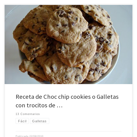
Galletas con trocitos de chocolate. Estas son las típicas galletas facilísimas
de hacer y que a (casi) todo el mundo gustan. Unas galletas que pueden
comerse recién hechas (ojo con no quemarse!!) y que aguantan hasta 4 días
en un recipiente bien cerrado (si es que no desaparecen antes!).
Ingredientes […]
Receta de Choc chip cookies o Galletas
con trocitos de …
13 Comentarios
Fácil
Galletas
Publicada
22/08/2010