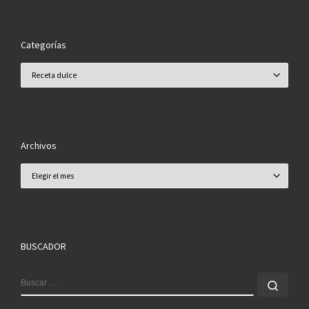
Categorías
Categorías
Archivos
Archivos
BUSCADOR
BUSCAR
Busc