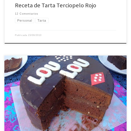
Receta de Tarta Terciopelo Rojo
12 Comentarios
Personal
Tarta
Publicada
23/06/2010
Luzmina es una de las criaturas más asombrosas que he conocido nunca, es
una inteligentísima niña de pasados 3 años con la que da gusto estar (su
compañía es un placer incluso para mí que no soy muy maternal, jejeje). El
caso es que ella venía a comer a casa […]