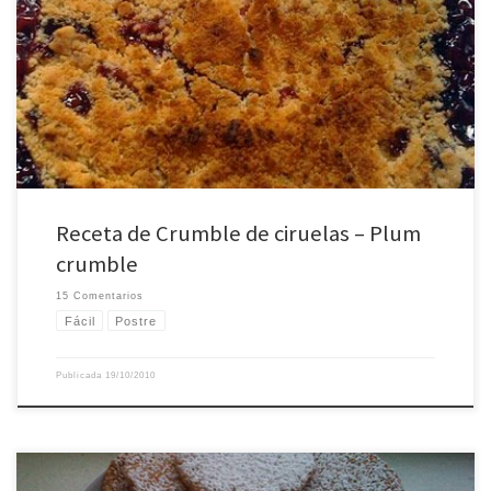
No todos los postres han de llevar chocolate, ni debe costar mucho trabajo
hacerlos. Este crumble de ciruelas es muy fácil de hacer y requiere solo de 4
ingredientes. Hasta hace pocos años no me gustaba nada el dulce y
consideraba los postres como un exceso innecesario. En mi mente […]
Receta de Crumble de ciruelas – Plum
crumble
15 Comentarios
Fácil
Postre
Publicada
19/10/2010