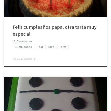
Feliz cumpleaños papa, otra tarta muy
especial.
10 Comentarios
Cumpleaños
Fácil
Idea
Tarta
Publicada
14/11/2010
Esta tarta es muy especial para mí por dos motivos muy importantes: El primer
motivo es que se ha hecho para celebrar el 86 cumpleaños de mi abuelo
Pepe, un hombre que a pesar de su edad y sus limitaciones no ha cerrado los