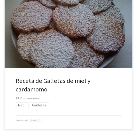
Últimamente estoy haciendo muchas recetas de un libro que compré en la
liquidación de una librería por 4€ y que me encanta. El libro se llama «Baking:
a commonsense guide», algo así como «Cocinar al horno con sentido
común» publicado por Murdoch Books Australia y que contiene todo tipo
de […]
Receta de Galletas de miel y
cardamomo.
19 Comentarios
Fácil
Galletas
Publicada
25/08/2010