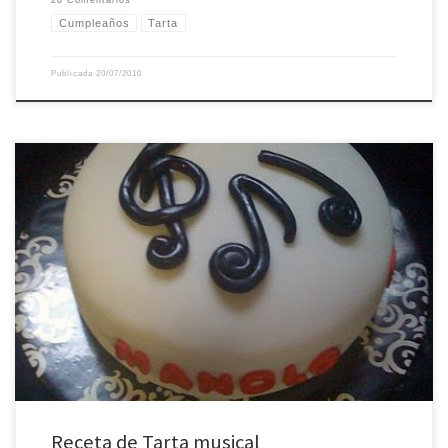
28 Comentarios
Cumpleaños
Tarta
Publicada
20/07/2010
Era el cumpleaños de mi amigo Manolo y yo quería hacerle una pequeña
tarta para celebrarlo. Según sus indicaciones, tenía que ser algo sencillo y de
plátano, así que como él es músico estaba claro cuál iba a ser la temática
Además estrené uno de los moldes que he […]
Receta de Tarta musical